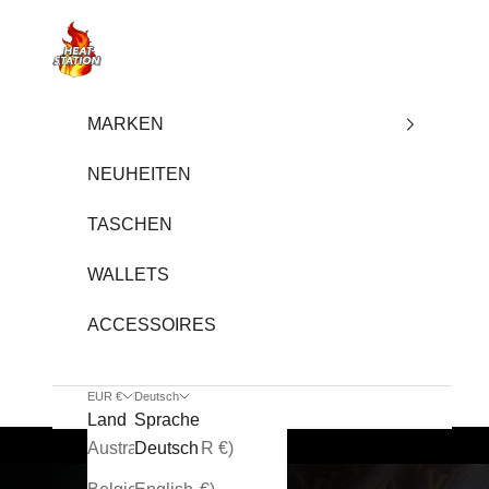
Zum Inhalt springen
heatstation
MARKEN
NEUHEITEN
TASCHEN
WALLETS
ACCESSOIRES
EUR €
Deutsch
Land
Sprache
Kostenloser Versand ab 200€ in
Australien (EUR €)
Deutsch
DE