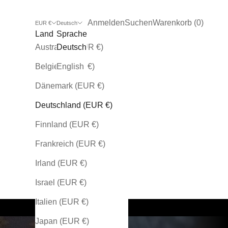
Kundenkontoseite öffnen
Suche öffnen
Warenkorb öffnen
Anmelden
Suchen
Warenkorb (
0
)
EUR €
Deutsch
Land
Sprache
Australien (EUR €)
Deutsch
Belgien (EUR €)
English
Dänemark (EUR €)
Deutschland (EUR €)
Finnland (EUR €)
Frankreich (EUR €)
Irland (EUR €)
Israel (EUR €)
Italien (EUR €)
Japan (EUR €)