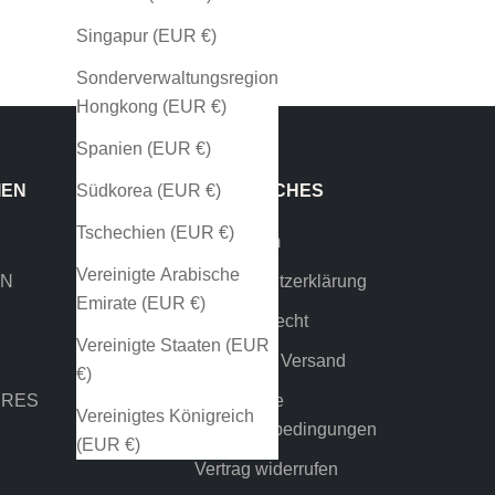
Singapur (EUR €)
Sonderverwaltungsregion
Hongkong (EUR €)
Spanien (EUR €)
IEN
RECHTLICHES
Südkorea (EUR €)
Tschechien (EUR €)
Impressum
Vereinigte Arabische
EN
Datenschutzerklärung
Emirate (EUR €)
Widerrufsrecht
Vereinigte Staaten (EUR
Zahlung & Versand
€)
IRES
Allgemeine
Vereinigtes Königreich
Geschäftsbedingungen
(EUR €)
Vertrag widerrufen