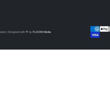
ation | Designed with 💙 by
FLOOW-Media