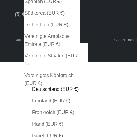
Spanien (EUR €)
Südkorea (EUR €)
Tschechien (EUR €)
Vereinigte Arabische
Deutschland (EUR €)
Deutsch
© 2026 - heatst
Emirate (EUR €)
Land
Sprache
Australien (EUR €)
Deutsch
Vereinigte Staaten (EUR
€)
Belgien (EUR €)
English
Vereinigtes Königreich
Dänemark (EUR €)
(EUR €)
Deutschland (EUR €)
Finnland (EUR €)
Frankreich (EUR €)
Irland (EUR €)
Israel (EUR €)