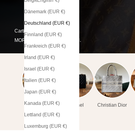
Belgien (EUR €)
English
Dänemark (EUR €)
Deutschland (EUR €)
Cartier
Finnland (EUR €)
MORE THAN JUST FASHION.
Frankreich (EUR €)
Irland (EUR €)
Israel (EUR €)
Italien (EUR €)
Japan (EUR €)
Kanada (EUR €)
Louis Vuitton
Chanel
Christian Dior
Lettland (EUR €)
Luxemburg (EUR €)