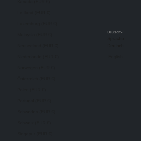
Kanada (EUR €)
Lettland (EUR €)
Luxemburg (EUR €)
Deutsch
Malaysia (EUR €)
Sprache
Neuseeland (EUR €)
Deutsch
Niederlande (EUR €)
English
Norwegen (EUR €)
Österreich (EUR €)
Polen (EUR €)
Portugal (EUR €)
Schweden (EUR €)
Schweiz (EUR €)
Singapur (EUR €)