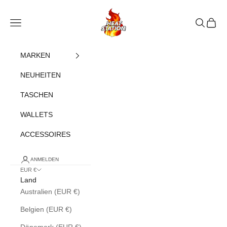
Zum Inhalt springen
heatstation
Navigationsmenü öffnen
Suche öff
Warenk
MARKEN
NEUHEITEN
TASCHEN
WALLETS
ACCESSOIRES
ANMELDEN
EUR €
Land
Australien (EUR €)
Belgien (EUR €)