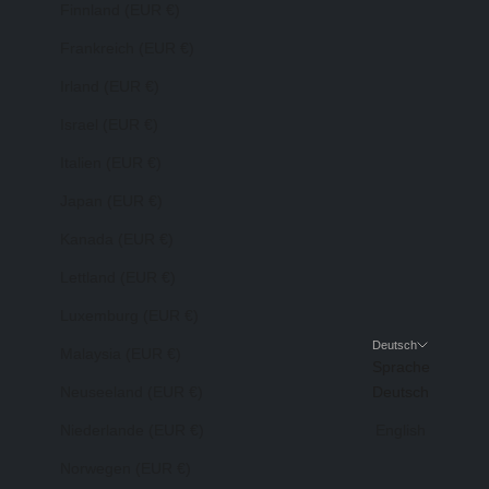
Finnland (EUR €)
Frankreich (EUR €)
Irland (EUR €)
Israel (EUR €)
Italien (EUR €)
Japan (EUR €)
Kanada (EUR €)
Lettland (EUR €)
Luxemburg (EUR €)
Deutsch
Malaysia (EUR €)
Sprache
Neuseeland (EUR €)
Deutsch
Niederlande (EUR €)
English
Norwegen (EUR €)