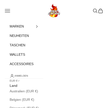
Zum Inhalt springen
heatstation
Navigationsmenü öffnen
Suche öff
Warenk
MARKEN
NEUHEITEN
TASCHEN
WALLETS
ACCESSOIRES
ANMELDEN
EUR €
Land
Australien (EUR €)
Belgien (EUR €)