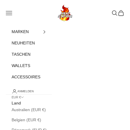
Zum Inhalt springen
heatstation
Navigationsmenü öffnen
Suche öff
Warenk
MARKEN
NEUHEITEN
TASCHEN
WALLETS
ACCESSOIRES
ANMELDEN
EUR €
Land
Australien (EUR €)
Belgien (EUR €)