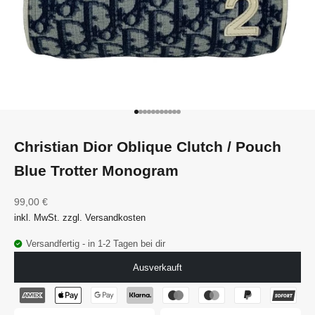
Gehe zu Element 1
Gehe zu Element 2
Gehe zu Element 3
Gehe zu Element 4
Gehe zu Element 5
Gehe zu Element 6
Gehe zu Element 7
Gehe zu Element 8
Gehe zu Element 9
Gehe zu Element 10
Gehe zu Element 11
Christian Dior Oblique Clutch / Pouch
Blue Trotter Monogram
Angebot
99,00 €
inkl. MwSt. zzgl. Versandkosten
Versandfertig - in 1-2 Tagen bei dir
Ausverkauft