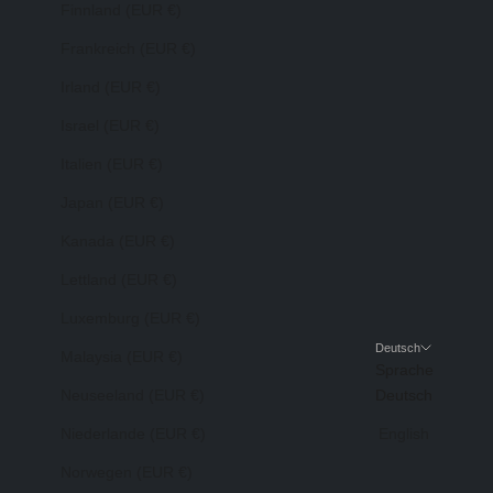
Finnland (EUR €)
Frankreich (EUR €)
Irland (EUR €)
Israel (EUR €)
Italien (EUR €)
Japan (EUR €)
Kanada (EUR €)
Lettland (EUR €)
Luxemburg (EUR €)
Deutsch
Malaysia (EUR €)
Sprache
Neuseeland (EUR €)
Deutsch
Niederlande (EUR €)
English
Norwegen (EUR €)