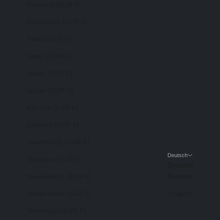
Finnland (EUR €)
Frankreich (EUR €)
Irland (EUR €)
Israel (EUR €)
Italien (EUR €)
Japan (EUR €)
Kanada (EUR €)
Lettland (EUR €)
Luxemburg (EUR €)
Deutsch
Malaysia (EUR €)
Sprache
Neuseeland (EUR €)
Deutsch
Niederlande (EUR €)
English
Norwegen (EUR €)