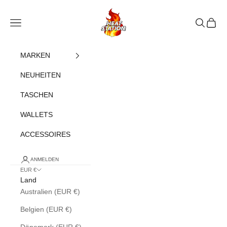
Zum Inhalt springen
heatstation
Navigationsmenü öffnen
Suche öff
Warenk
MARKEN
NEUHEITEN
TASCHEN
WALLETS
ACCESSOIRES
ANMELDEN
EUR €
Land
Australien (EUR €)
Belgien (EUR €)