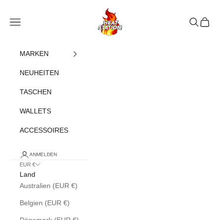
Zum Inhalt springen
heatstation
Navigationsmenü öffnen
Suche öff
Warenk
MARKEN
NEUHEITEN
TASCHEN
WALLETS
ACCESSOIRES
ANMELDEN
EUR €
Land
Australien (EUR €)
Belgien (EUR €)