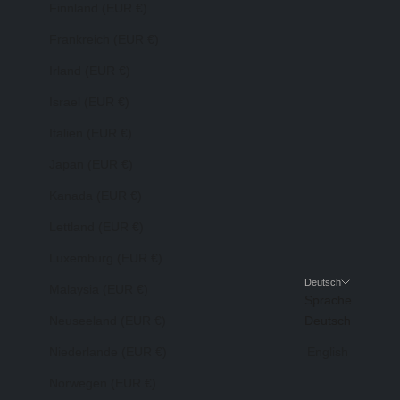
Finnland (EUR €)
Frankreich (EUR €)
Irland (EUR €)
Israel (EUR €)
Italien (EUR €)
Japan (EUR €)
Kanada (EUR €)
Lettland (EUR €)
Luxemburg (EUR €)
Deutsch
Malaysia (EUR €)
Sprache
Neuseeland (EUR €)
Deutsch
Niederlande (EUR €)
English
Norwegen (EUR €)