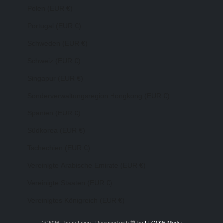
Polen (EUR €)
Portugal (EUR €)
Schweden (EUR €)
Schweiz (EUR €)
Singapur (EUR €)
Sonderverwaltungsregion Hongkong (EUR €)
Spanien (EUR €)
Südkorea (EUR €)
Tschechien (EUR €)
Vereinigte Arabische Emirate (EUR €)
Vereinigte Staaten (EUR €)
Vereinigtes Königreich (EUR €)
© 2026 - heatstation | Designed with 💙 by
FLOOW-Media