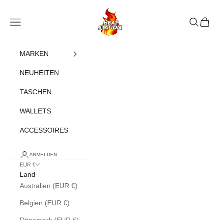
Zum Inhalt springen
heatstation
Navigationsmenü öffnen
Suche öff
Warenk
MARKEN
NEUHEITEN
TASCHEN
WALLETS
ACCESSOIRES
ANMELDEN
EUR €
Land
Australien (EUR €)
Belgien (EUR €)