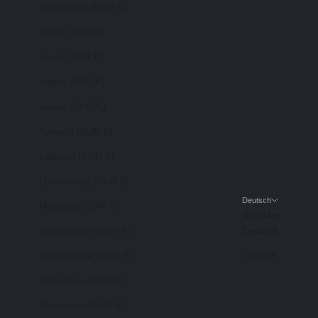
Frankreich (EUR €)
Irland (EUR €)
Israel (EUR €)
Italien (EUR €)
Japan (EUR €)
Kanada (EUR €)
Lettland (EUR €)
Luxemburg (EUR €)
Deutsch
Malaysia (EUR €)
Sprache
Neuseeland (EUR €)
Deutsch
Niederlande (EUR €)
English
Norwegen (EUR €)
Österreich (EUR €)