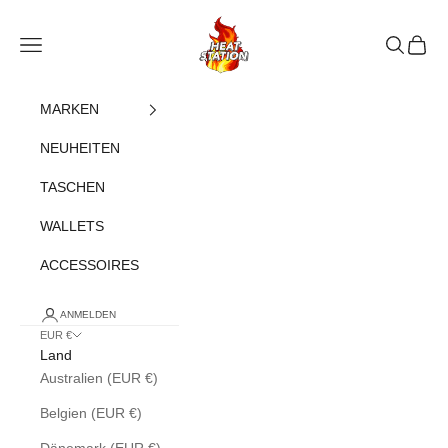
Zum Inhalt springen
heatstation
Navigationsmenü öffnen
Suche öff
Warenk
MARKEN
NEUHEITEN
TASCHEN
WALLETS
ACCESSOIRES
ANMELDEN
EUR €
Land
Australien (EUR €)
Belgien (EUR €)