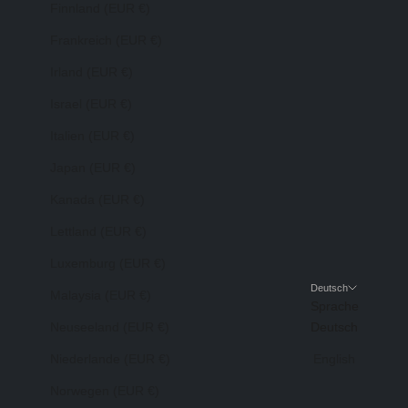
Finnland (EUR €)
Frankreich (EUR €)
Irland (EUR €)
Israel (EUR €)
Italien (EUR €)
Japan (EUR €)
Kanada (EUR €)
Lettland (EUR €)
Luxemburg (EUR €)
Deutsch
Malaysia (EUR €)
Sprache
Neuseeland (EUR €)
Deutsch
Niederlande (EUR €)
English
Norwegen (EUR €)