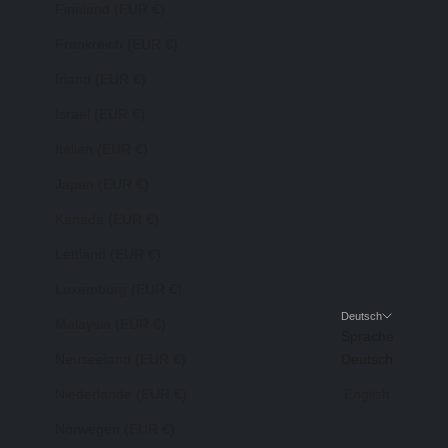
Finnland (EUR €)
Frankreich (EUR €)
Irland (EUR €)
Israel (EUR €)
Italien (EUR €)
Japan (EUR €)
Kanada (EUR €)
Lettland (EUR €)
Luxemburg (EUR €)
Deutsch
Malaysia (EUR €)
Sprache
Neuseeland (EUR €)
Deutsch
Niederlande (EUR €)
English
Norwegen (EUR €)