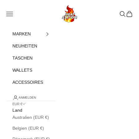
Zum Inhalt springen
heatstation
Navigationsmenü öffnen
Suche öff
Warenk
MARKEN
NEUHEITEN
TASCHEN
WALLETS
ACCESSOIRES
ANMELDEN
EUR €
Land
Australien (EUR €)
Belgien (EUR €)