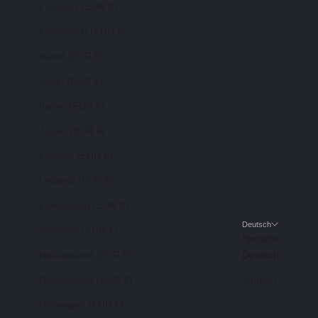
Finnland (EUR €)
Frankreich (EUR €)
Irland (EUR €)
Israel (EUR €)
Italien (EUR €)
Japan (EUR €)
Kanada (EUR €)
Lettland (EUR €)
Luxemburg (EUR €)
Deutsch
Malaysia (EUR €)
Sprache
Neuseeland (EUR €)
Deutsch
Niederlande (EUR €)
English
Norwegen (EUR €)