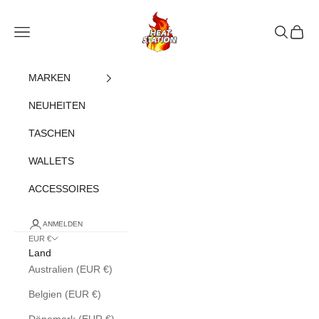
Zum Inhalt springen
heatstation
Navigationsmenü öffnen
Suche öff
Warenk
MARKEN
NEUHEITEN
TASCHEN
WALLETS
ACCESSOIRES
ANMELDEN
EUR €
Land
Australien (EUR €)
Belgien (EUR €)