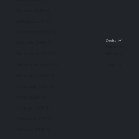
Kanada (EUR €)
Lettland (EUR €)
Luxemburg (EUR €)
Deutsch
Malaysia (EUR €)
Sprache
Neuseeland (EUR €)
Deutsch
Niederlande (EUR €)
English
Norwegen (EUR €)
Österreich (EUR €)
Polen (EUR €)
Portugal (EUR €)
Schweden (EUR €)
Schweiz (EUR €)