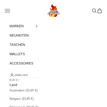
Zum Inhalt springen
heatstation
Navigationsmenü öffnen
Suche öff
Warenk
MARKEN
NEUHEITEN
TASCHEN
WALLETS
ACCESSOIRES
ANMELDEN
EUR €
Land
Australien (EUR €)
Belgien (EUR €)