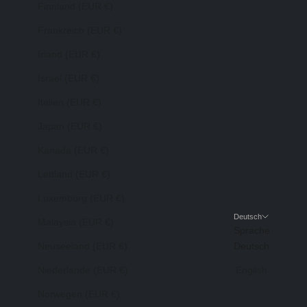
Finnland (EUR €)
Frankreich (EUR €)
Irland (EUR €)
Israel (EUR €)
Italien (EUR €)
Japan (EUR €)
Kanada (EUR €)
Lettland (EUR €)
Luxemburg (EUR €)
Deutsch
Malaysia (EUR €)
Sprache
Neuseeland (EUR €)
Deutsch
Niederlande (EUR €)
English
Norwegen (EUR €)