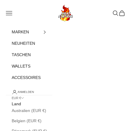
Zum Inhalt springen
heatstation
Navigationsmenü öffnen
Suche öff
Warenk
MARKEN
NEUHEITEN
TASCHEN
WALLETS
ACCESSOIRES
ANMELDEN
EUR €
Land
Australien (EUR €)
Belgien (EUR €)