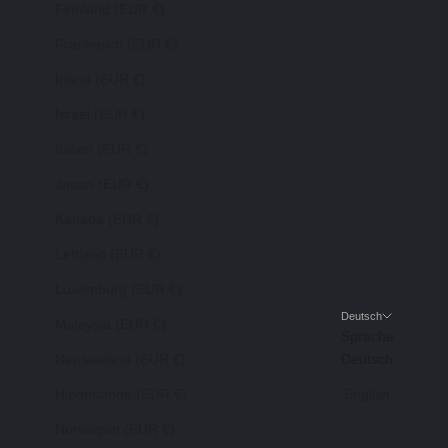
Finnland (EUR €)
Frankreich (EUR €)
Irland (EUR €)
Israel (EUR €)
Italien (EUR €)
Japan (EUR €)
Kanada (EUR €)
Lettland (EUR €)
Luxemburg (EUR €)
Deutsch
Malaysia (EUR €)
Sprache
Neuseeland (EUR €)
Deutsch
Niederlande (EUR €)
English
Norwegen (EUR €)