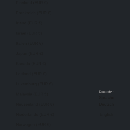
Finnland (EUR €)
Frankreich (EUR €)
Irland (EUR €)
Israel (EUR €)
Italien (EUR €)
Japan (EUR €)
Kanada (EUR €)
Lettland (EUR €)
Luxemburg (EUR €)
Deutsch
Malaysia (EUR €)
Sprache
Neuseeland (EUR €)
Deutsch
Niederlande (EUR €)
English
Norwegen (EUR €)