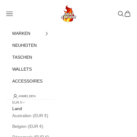
Zum Inhalt springen
heatstation
Navigationsmenü öffnen
Suche öff
Warenk
MARKEN
NEUHEITEN
TASCHEN
WALLETS
ACCESSOIRES
ANMELDEN
EUR €
Land
Australien (EUR €)
Belgien (EUR €)