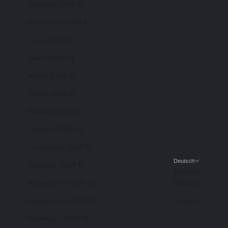
Finnland (EUR €)
Frankreich (EUR €)
Irland (EUR €)
Israel (EUR €)
Italien (EUR €)
Japan (EUR €)
Kanada (EUR €)
Lettland (EUR €)
Luxemburg (EUR €)
Deutsch
Malaysia (EUR €)
Sprache
Neuseeland (EUR €)
Deutsch
Niederlande (EUR €)
English
Norwegen (EUR €)