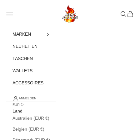
Zum Inhalt springen
heatstation
Navigationsmenü öffnen
Suche öff
Warenk
MARKEN
NEUHEITEN
TASCHEN
WALLETS
ACCESSOIRES
ANMELDEN
EUR €
Land
Australien (EUR €)
Belgien (EUR €)