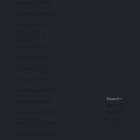
Finnland (EUR €)
Frankreich (EUR €)
Irland (EUR €)
Israel (EUR €)
Italien (EUR €)
Japan (EUR €)
Kanada (EUR €)
Lettland (EUR €)
Luxemburg (EUR €)
Deutsch
Malaysia (EUR €)
Sprache
Neuseeland (EUR €)
Deutsch
Niederlande (EUR €)
English
Norwegen (EUR €)