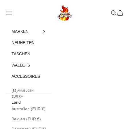
Zum Inhalt springen
heatstation
Navigationsmenü öffnen
Suche öff
Warenk
MARKEN
NEUHEITEN
TASCHEN
WALLETS
ACCESSOIRES
ANMELDEN
EUR €
Land
Australien (EUR €)
Belgien (EUR €)