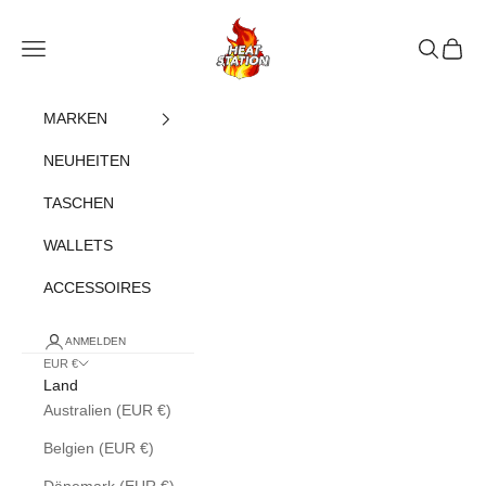
Zum Inhalt springen
heatstation
Navigationsmenü öffnen
Suche öff
Warenk
MARKEN
NEUHEITEN
TASCHEN
WALLETS
ACCESSOIRES
ANMELDEN
EUR €
Land
Australien (EUR €)
Belgien (EUR €)