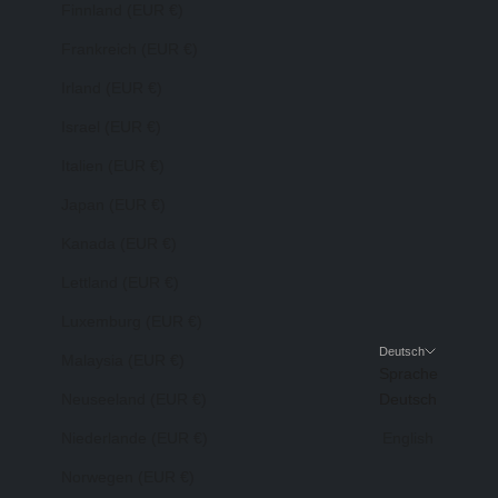
Finnland (EUR €)
Frankreich (EUR €)
Irland (EUR €)
Israel (EUR €)
Italien (EUR €)
Japan (EUR €)
Kanada (EUR €)
Lettland (EUR €)
Luxemburg (EUR €)
Deutsch
Malaysia (EUR €)
Sprache
Neuseeland (EUR €)
Deutsch
Niederlande (EUR €)
English
Norwegen (EUR €)