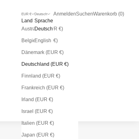
Kundenkontoseite öffnen
Suche öffnen
Warenkorb öffnen
Anmelden
Suchen
Warenkorb (
0
)
EUR €
Deutsch
Land
Sprache
Australien (EUR €)
Deutsch
Belgien (EUR €)
English
Dänemark (EUR €)
Deutschland (EUR €)
Finnland (EUR €)
Frankreich (EUR €)
Irland (EUR €)
Israel (EUR €)
Italien (EUR €)
Japan (EUR €)