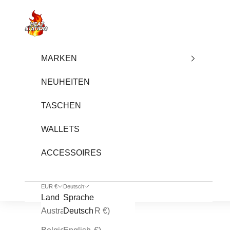
Zum Inhalt springen
heatstation
MARKEN
NEUHEITEN
TASCHEN
WALLETS
ACCESSOIRES
EUR €
Deutsch
Land
Sprache
Australien (EUR €)
Deutsch