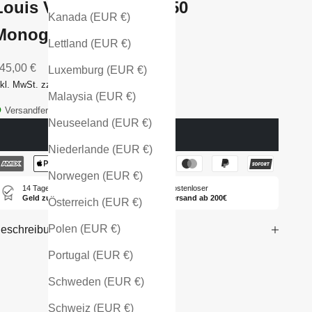
Louis Vuitton Keepall 50
Kanada (EUR €)
Monogram Canvas
Lettland (EUR €)
ngebot
45,00 €
Luxemburg (EUR €)
nkl. MwSt. zzgl. Versandkosten
Malaysia (EUR €)
Versandfertig - in 1-2 Tagen bei dir
Neuseeland (EUR €)
Ausverkauft
Niederlande (EUR €)
Norwegen (EUR €)
14 Tage
Kostenloser
Geld zurück
Versand ab 200€
Österreich (EUR €)
Polen (EUR €)
eschreibung
Portugal (EUR €)
Schweden (EUR €)
Schweiz (EUR €)