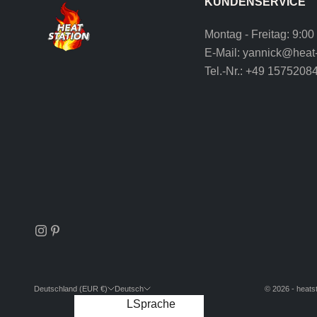
KUNDENSERVICE
Montag - Freitag: 9:00
E-Mail:
yannick@heat-
Tel.-Nr.:
+49 1575208
Deutschland (EUR €)
Deutsch
© 2026 - heatst
Land
Sprache