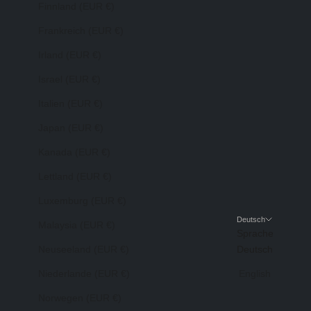
Finnland (EUR €)
Frankreich (EUR €)
Irland (EUR €)
Israel (EUR €)
Italien (EUR €)
Japan (EUR €)
Kanada (EUR €)
Lettland (EUR €)
Luxemburg (EUR €)
Deutsch
Malaysia (EUR €)
Sprache
Neuseeland (EUR €)
Deutsch
Niederlande (EUR €)
English
Norwegen (EUR €)