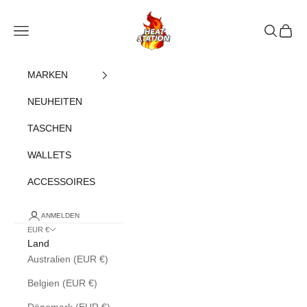
Zum Inhalt springen
heatstation
Navigationsmenü öffnen
Suche öff
Warenk
MARKEN
NEUHEITEN
TASCHEN
WALLETS
ACCESSOIRES
ANMELDEN
EUR €
Land
Australien (EUR €)
Belgien (EUR €)