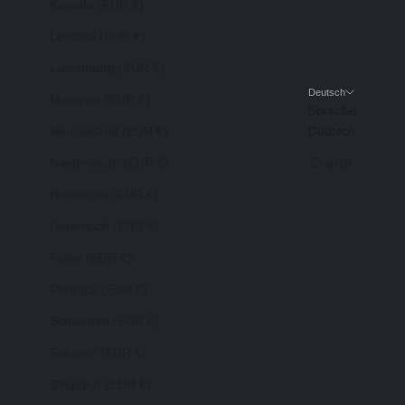
Kanada (EUR €)
Lettland (EUR €)
Luxemburg (EUR €)
Deutsch
Malaysia (EUR €)
Sprache
Neuseeland (EUR €)
Deutsch
Niederlande (EUR €)
English
Norwegen (EUR €)
Österreich (EUR €)
Polen (EUR €)
Portugal (EUR €)
Schweden (EUR €)
Schweiz (EUR €)
Singapur (EUR €)