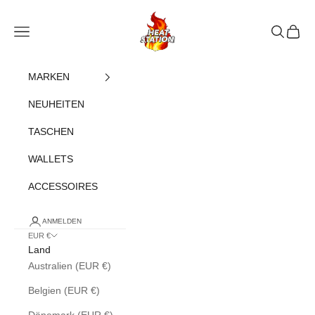
Zum Inhalt springen
heatstation
Navigationsmenü öffnen
Suche öff
Warenk
MARKEN
NEUHEITEN
TASCHEN
WALLETS
ACCESSOIRES
ANMELDEN
EUR €
Land
Australien (EUR €)
Belgien (EUR €)