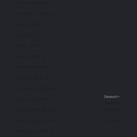
Finnland (EUR €)
Frankreich (EUR €)
Irland (EUR €)
Israel (EUR €)
Italien (EUR €)
Japan (EUR €)
Kanada (EUR €)
Lettland (EUR €)
Luxemburg (EUR €)
Deutsch
Malaysia (EUR €)
Sprache
Neuseeland (EUR €)
Deutsch
Niederlande (EUR €)
English
Norwegen (EUR €)