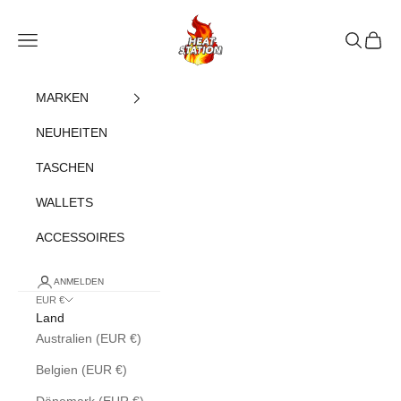
Zum Inhalt springen
heatstation
Navigationsmenü öffnen
Suche öff
Warenk
MARKEN
NEUHEITEN
TASCHEN
WALLETS
ACCESSOIRES
ANMELDEN
EUR €
Land
Australien (EUR €)
Belgien (EUR €)