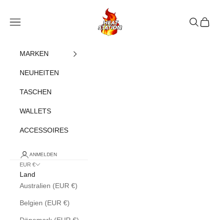
Zum Inhalt springen
heatstation
Navigationsmenü öffnen
Suche öff
Warenk
MARKEN
NEUHEITEN
TASCHEN
WALLETS
ACCESSOIRES
ANMELDEN
EUR €
Land
Australien (EUR €)
Belgien (EUR €)