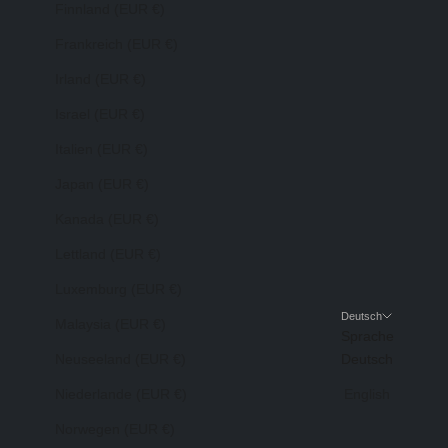
Finnland (EUR €)
Frankreich (EUR €)
Irland (EUR €)
Israel (EUR €)
Italien (EUR €)
Japan (EUR €)
Kanada (EUR €)
Lettland (EUR €)
Luxemburg (EUR €)
Deutsch
Malaysia (EUR €)
Sprache
Neuseeland (EUR €)
Deutsch
Niederlande (EUR €)
English
Norwegen (EUR €)