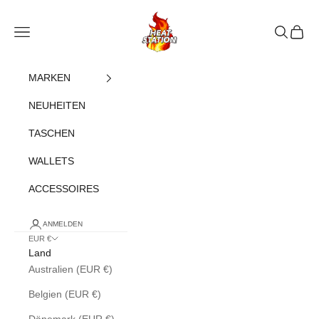
Zum Inhalt springen
heatstation
Navigationsmenü öffnen
Suche öff
Warenk
MARKEN
NEUHEITEN
TASCHEN
WALLETS
ACCESSOIRES
ANMELDEN
EUR €
Land
Australien (EUR €)
Belgien (EUR €)