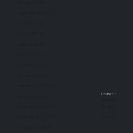
Finnland (EUR €)
Frankreich (EUR €)
Irland (EUR €)
Israel (EUR €)
Italien (EUR €)
Japan (EUR €)
Kanada (EUR €)
Lettland (EUR €)
Luxemburg (EUR €)
Deutsch
Malaysia (EUR €)
Sprache
Neuseeland (EUR €)
Deutsch
Niederlande (EUR €)
English
Norwegen (EUR €)