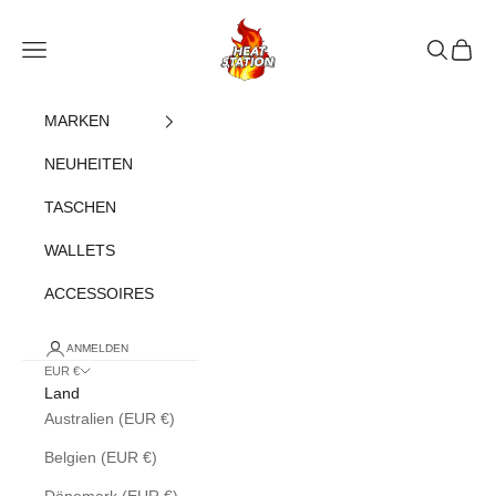
Zum Inhalt springen
heatstation
Navigationsmenü öffnen
Suche öff
Warenk
MARKEN
NEUHEITEN
TASCHEN
WALLETS
ACCESSOIRES
ANMELDEN
EUR €
Land
Australien (EUR €)
Belgien (EUR €)