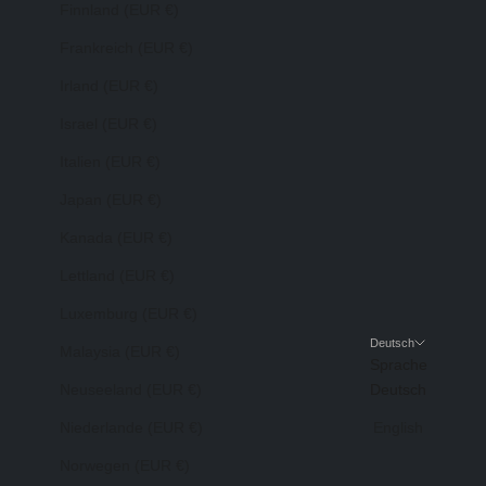
Finnland (EUR €)
Frankreich (EUR €)
Irland (EUR €)
Israel (EUR €)
Italien (EUR €)
Japan (EUR €)
Kanada (EUR €)
Lettland (EUR €)
Luxemburg (EUR €)
Deutsch
Malaysia (EUR €)
Sprache
Neuseeland (EUR €)
Deutsch
Niederlande (EUR €)
English
Norwegen (EUR €)