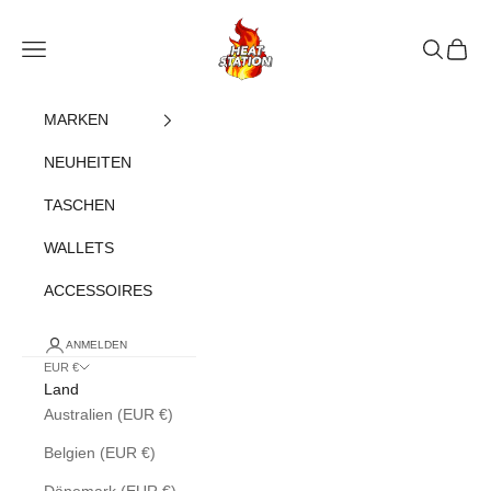
Zum Inhalt springen
heatstation
Navigationsmenü öffnen
Suche öff
Warenk
MARKEN
NEUHEITEN
TASCHEN
WALLETS
ACCESSOIRES
ANMELDEN
EUR €
Land
Australien (EUR €)
Belgien (EUR €)