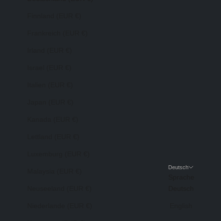
Finnland (EUR €)
Frankreich (EUR €)
Irland (EUR €)
Israel (EUR €)
Italien (EUR €)
Japan (EUR €)
Kanada (EUR €)
Lettland (EUR €)
Luxemburg (EUR €)
Deutsch
Malaysia (EUR €)
Sprache
Neuseeland (EUR €)
Deutsch
Niederlande (EUR €)
English