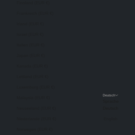
Finnland (EUR €)
Frankreich (EUR €)
Irland (EUR €)
Israel (EUR €)
Italien (EUR €)
Japan (EUR €)
Kanada (EUR €)
Lettland (EUR €)
Luxemburg (EUR €)
Deutsch
Malaysia (EUR €)
Sprache
Neuseeland (EUR €)
Deutsch
Niederlande (EUR €)
English
Norwegen (EUR €)