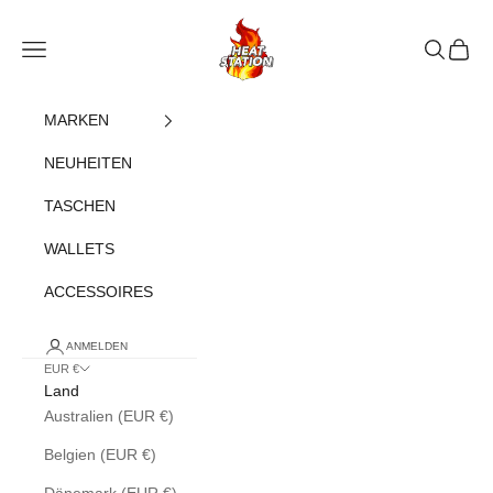
Zum Inhalt springen
heatstation
Navigationsmenü öffnen
Suche öff
Warenk
MARKEN
NEUHEITEN
TASCHEN
WALLETS
ACCESSOIRES
ANMELDEN
EUR €
Land
Australien (EUR €)
Belgien (EUR €)