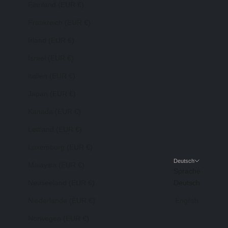
Finnland (EUR €)
Frankreich (EUR €)
Irland (EUR €)
Israel (EUR €)
Italien (EUR €)
Japan (EUR €)
Kanada (EUR €)
Lettland (EUR €)
Luxemburg (EUR €)
Deutsch
Malaysia (EUR €)
Sprache
Neuseeland (EUR €)
Deutsch
Niederlande (EUR €)
English
Norwegen (EUR €)