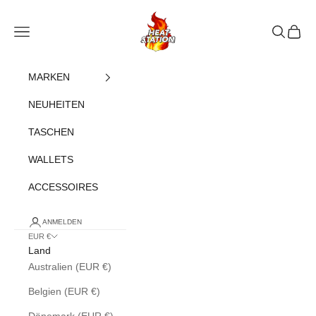
Zum Inhalt springen
heatstation
Navigationsmenü öffnen
Suche öff
Warenk
MARKEN
NEUHEITEN
TASCHEN
WALLETS
ACCESSOIRES
ANMELDEN
EUR €
Land
Australien (EUR €)
Belgien (EUR €)