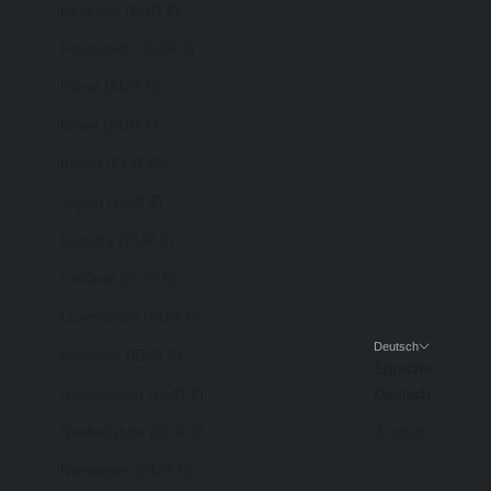
Finnland (EUR €)
Frankreich (EUR €)
Irland (EUR €)
Israel (EUR €)
Italien (EUR €)
Japan (EUR €)
Kanada (EUR €)
Lettland (EUR €)
Luxemburg (EUR €)
Deutsch
Malaysia (EUR €)
Sprache
Neuseeland (EUR €)
Deutsch
Niederlande (EUR €)
English
Norwegen (EUR €)