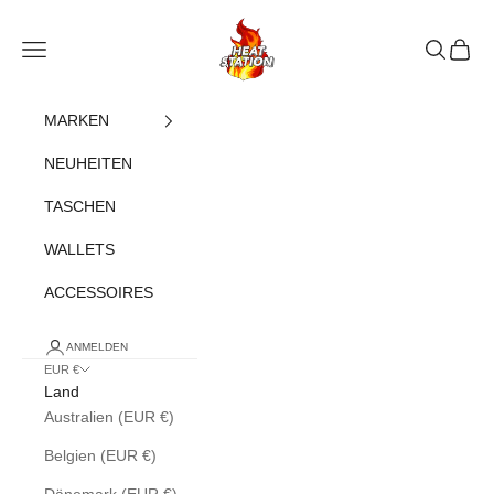
Zum Inhalt springen
heatstation
Navigationsmenü öffnen
Suche öff
Warenk
MARKEN
NEUHEITEN
TASCHEN
WALLETS
ACCESSOIRES
ANMELDEN
EUR €
Land
Australien (EUR €)
Belgien (EUR €)