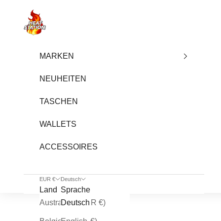
Zum Inhalt springen
heatstation
MARKEN
NEUHEITEN
TASCHEN
WALLETS
ACCESSOIRES
EUR €
Deutsch
Land
Sprache
Australien (EUR €)
Deutsch