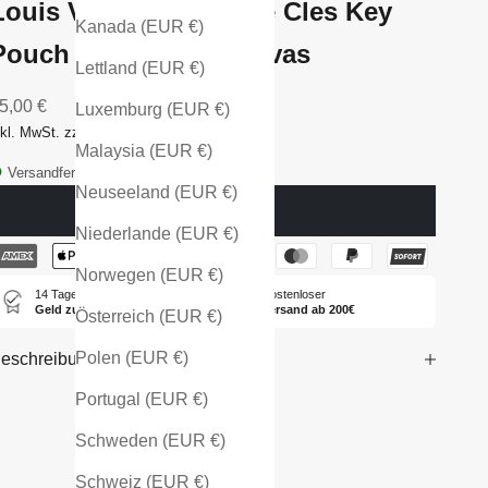
Louis Vuitton Pochette Cles Key
Kanada (EUR €)
Pouch Monogram Canvas
Lettland (EUR €)
ngebot
5,00 €
Luxemburg (EUR €)
nkl. MwSt. zzgl. Versandkosten
Malaysia (EUR €)
Versandfertig - in 1-2 Tagen bei dir
Neuseeland (EUR €)
Ausverkauft
Niederlande (EUR €)
Norwegen (EUR €)
14 Tage
Kostenloser
Geld zurück
Versand ab 200€
Österreich (EUR €)
Polen (EUR €)
eschreibung
Portugal (EUR €)
Schweden (EUR €)
Schweiz (EUR €)