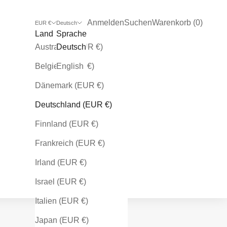
Kundenkontoseite öffnen
Suche öffnen
Warenkorb öffnen
Anmelden
Suchen
Warenkorb (
0
)
EUR €
Deutsch
Land
Sprache
Australien (EUR €)
Deutsch
Belgien (EUR €)
English
Dänemark (EUR €)
Deutschland (EUR €)
Finnland (EUR €)
Frankreich (EUR €)
Irland (EUR €)
Israel (EUR €)
Italien (EUR €)
Japan (EUR €)