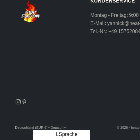
KUNDENSERVICE
Montag - Freitag: 9:00
E-Mail:
yannick@heat-
Tel.-Nr.:
+49 1575208
Deutschland (EUR €)
Deutsch
© 2026 - heatst
Land
Sprache