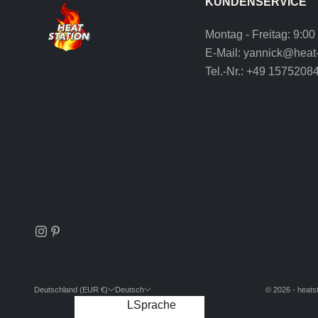
KUNDENSERVICE
Montag - Freitag: 9:00
E-Mail:
yannick@heat-
Tel.-Nr.:
+49 1575208
Deutschland (EUR €)
Deutsch
© 2026 - heatst
Land
Sprache