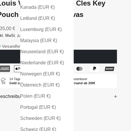
Louis Vuitton Pochette Cles Key
Kanada (EUR €)
Pouch Monogram Canvas
Lettland (EUR €)
ngebot
35,00 €
Luxemburg (EUR €)
nkl. MwSt. zzgl. Versandkosten
Malaysia (EUR €)
Versandfertig - in 1-2 Tagen bei dir
Neuseeland (EUR €)
Ausverkauft
Niederlande (EUR €)
Norwegen (EUR €)
14 Tage
Kostenloser
Geld zurück
Versand ab 200€
Österreich (EUR €)
Polen (EUR €)
eschreibung
Portugal (EUR €)
Schweden (EUR €)
Schweiz (EUR €)