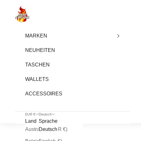
Zum Inhalt springen
heatstation
MARKEN
NEUHEITEN
TASCHEN
WALLETS
ACCESSOIRES
EUR €
Deutsch
Land
Sprache
Australien (EUR €)
Deutsch