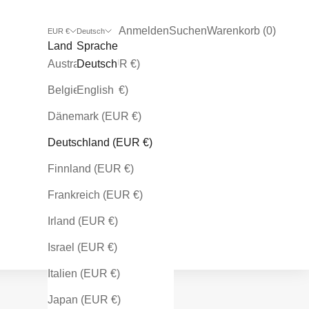
Kundenkontoseite öffnen
Suche öffnen
Warenkorb öffnen
Anmelden
Suchen
Warenkorb (
0
)
EUR €
Deutsch
Land
Sprache
Australien (EUR €)
Deutsch
Belgien (EUR €)
English
Dänemark (EUR €)
Deutschland (EUR €)
Finnland (EUR €)
Frankreich (EUR €)
Irland (EUR €)
Israel (EUR €)
Italien (EUR €)
Japan (EUR €)