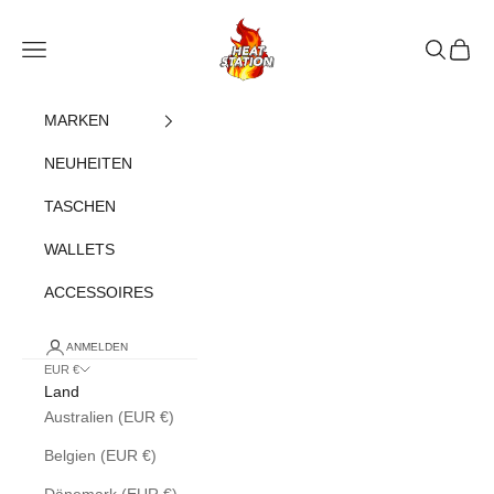
Zum Inhalt springen
heatstation
Navigationsmenü öffnen
Suche öff
Warenk
MARKEN
NEUHEITEN
TASCHEN
WALLETS
ACCESSOIRES
ANMELDEN
EUR €
Land
Australien (EUR €)
Belgien (EUR €)