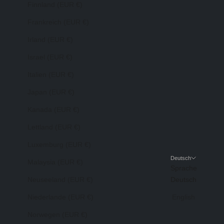
Finnland (EUR €)
Frankreich (EUR €)
Irland (EUR €)
Israel (EUR €)
Italien (EUR €)
Japan (EUR €)
Kanada (EUR €)
Lettland (EUR €)
Luxemburg (EUR €)
Deutsch
Malaysia (EUR €)
Sprache
Neuseeland (EUR €)
Deutsch
Niederlande (EUR €)
English
Norwegen (EUR €)