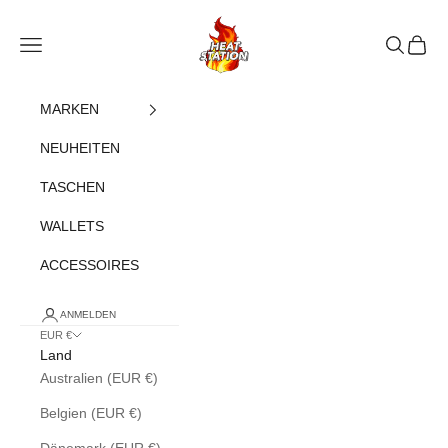
Zum Inhalt springen
heatstation
Navigationsmenü öffnen
Suche öff
Warenk
MARKEN
NEUHEITEN
TASCHEN
WALLETS
ACCESSOIRES
ANMELDEN
EUR €
Land
Australien (EUR €)
Belgien (EUR €)