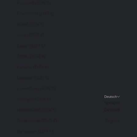
Finnland (EUR €)
Frankreich (EUR €)
Irland (EUR €)
Israel (EUR €)
Italien (EUR €)
Japan (EUR €)
Kanada (EUR €)
Lettland (EUR €)
Luxemburg (EUR €)
Deutsch
Malaysia (EUR €)
Sprache
Neuseeland (EUR €)
Deutsch
Niederlande (EUR €)
English
Norwegen (EUR €)