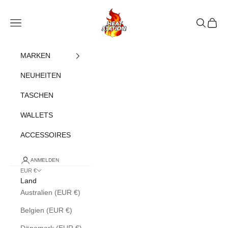
Zum Inhalt springen
heatstation
Navigationsmenü öffnen
Suche öff
Warenk
MARKEN
NEUHEITEN
TASCHEN
WALLETS
ACCESSOIRES
ANMELDEN
EUR €
Land
Australien (EUR €)
Belgien (EUR €)