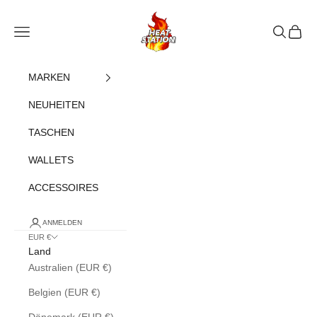
Zum Inhalt springen
heatstation
Navigationsmenü öffnen
Suche öff
Warenk
MARKEN
NEUHEITEN
TASCHEN
WALLETS
ACCESSOIRES
ANMELDEN
EUR €
Land
Australien (EUR €)
Belgien (EUR €)