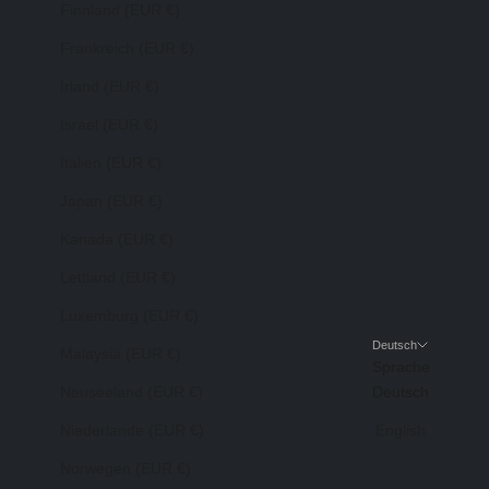
Finnland (EUR €)
Frankreich (EUR €)
Irland (EUR €)
Israel (EUR €)
Italien (EUR €)
Japan (EUR €)
Kanada (EUR €)
Lettland (EUR €)
Luxemburg (EUR €)
Deutsch
Malaysia (EUR €)
Sprache
Neuseeland (EUR €)
Deutsch
Niederlande (EUR €)
English
Norwegen (EUR €)