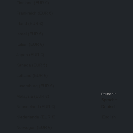
Finnland (EUR €)
Frankreich (EUR €)
Irland (EUR €)
Israel (EUR €)
Italien (EUR €)
Japan (EUR €)
Kanada (EUR €)
Lettland (EUR €)
Luxemburg (EUR €)
Deutsch
Malaysia (EUR €)
Sprache
Neuseeland (EUR €)
Deutsch
Niederlande (EUR €)
English
Norwegen (EUR €)