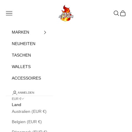
Zum Inhalt springen
heatstation
Navigationsmenü öffnen
Suche öff
Warenk
MARKEN
NEUHEITEN
TASCHEN
WALLETS
ACCESSOIRES
ANMELDEN
EUR €
Land
Australien (EUR €)
Belgien (EUR €)