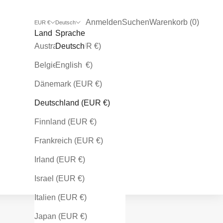
Kundenkontoseite öffnen
Suche öffnen
Warenkorb öffnen
Anmelden
Suchen
Warenkorb (
0
)
EUR €
Deutsch
Land
Sprache
Australien (EUR €)
Deutsch
Belgien (EUR €)
English
Dänemark (EUR €)
Deutschland (EUR €)
Finnland (EUR €)
Frankreich (EUR €)
Irland (EUR €)
Israel (EUR €)
Italien (EUR €)
Japan (EUR €)