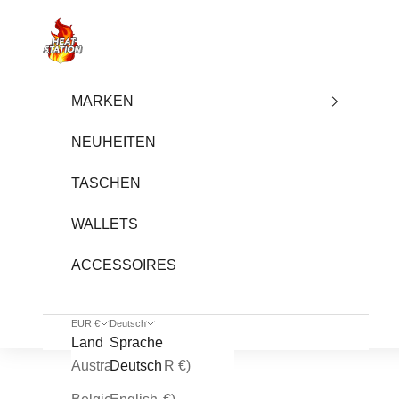
Zum Inhalt springen
heatstation
MARKEN
NEUHEITEN
TASCHEN
WALLETS
ACCESSOIRES
EUR €
Deutsch
Land
Sprache
Australien (EUR €)
Deutsch