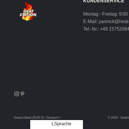
KUNDENSERVICE
Montag - Freitag: 9:00
E-Mail:
yannick@heat-
Tel.-Nr.:
+49 1575208
Deutschland (EUR €)
Deutsch
© 2026 - heatst
Land
Sprache