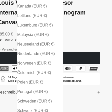
Louis Vuitton Porte Tresor
Kanada (EUR €)
International Wallet Monogram
Lettland (EUR €)
Canvas
Luxemburg (EUR €)
ngebot
85,00 €
Malaysia (EUR €)
nkl. MwSt. zzgl. Versandkosten
Neuseeland (EUR €)
Versandfertig - in 1-2 Tagen bei dir
Niederlande (EUR €)
Ausverkauft
Norwegen (EUR €)
Österreich (EUR €)
14 Tage
Kostenloser
Geld zurück
Versand ab 200€
Polen (EUR €)
Portugal (EUR €)
eschreibung
Schweden (EUR €)
Schweiz (EUR €)