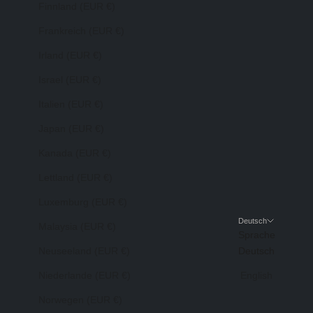
Finnland (EUR €)
Frankreich (EUR €)
Irland (EUR €)
Israel (EUR €)
Italien (EUR €)
Japan (EUR €)
Kanada (EUR €)
Lettland (EUR €)
Luxemburg (EUR €)
Deutsch
Malaysia (EUR €)
Sprache
Neuseeland (EUR €)
Deutsch
Niederlande (EUR €)
English
Norwegen (EUR €)