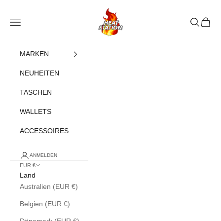
Zum Inhalt springen
heatstation
Navigationsmenü öffnen
Suche öff
Warenk
MARKEN
NEUHEITEN
TASCHEN
WALLETS
ACCESSOIRES
ANMELDEN
EUR €
Land
Australien (EUR €)
Belgien (EUR €)