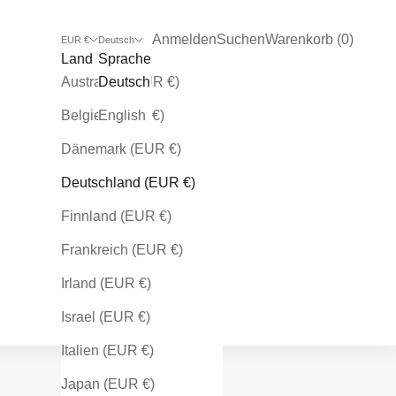
Kundenkontoseite öffnen
Suche öffnen
Warenkorb öffnen
Anmelden
Suchen
Warenkorb (
0
)
EUR €
Deutsch
Land
Sprache
Australien (EUR €)
Deutsch
Belgien (EUR €)
English
Dänemark (EUR €)
Deutschland (EUR €)
Finnland (EUR €)
Frankreich (EUR €)
Irland (EUR €)
Israel (EUR €)
Italien (EUR €)
Japan (EUR €)