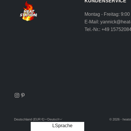
KUNDENSERVICE
Montag - Freitag: 9:00
E-Mail:
yannick@heat-
Tel.-Nr.:
+49 1575208
Deutschland (EUR €)
Deutsch
© 2026 - heatst
Land
Sprache