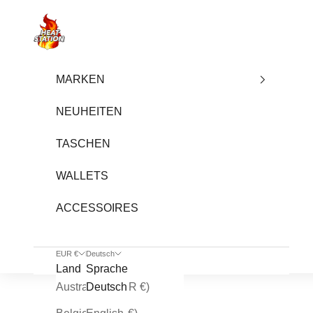
Zum Inhalt springen
heatstation
MARKEN
NEUHEITEN
TASCHEN
WALLETS
ACCESSOIRES
EUR €
Deutsch
Land
Sprache
Australien (EUR €)
Deutsch