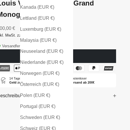
Louis Vuitton Sac Noé Grand
Kanada (EUR €)
Monogram Canvas
Lettland (EUR €)
ngebot
00,00 €
Luxemburg (EUR €)
nkl. MwSt. zzgl. Versandkosten
Malaysia (EUR €)
Versandfertig - in 1-2 Tagen bei dir
Neuseeland (EUR €)
Ausverkauft
Niederlande (EUR €)
Norwegen (EUR €)
14 Tage
Kostenloser
Geld zurück
Versand ab 200€
Österreich (EUR €)
Polen (EUR €)
eschreibung
Portugal (EUR €)
Schweden (EUR €)
Schweiz (EUR €)