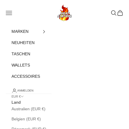
Zum Inhalt springen
heatstation
Navigationsmenü öffnen
Suche öff
Warenk
MARKEN
NEUHEITEN
TASCHEN
WALLETS
ACCESSOIRES
ANMELDEN
EUR €
Land
Australien (EUR €)
Belgien (EUR €)