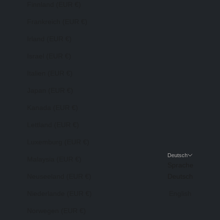
Finnland (EUR €)
Frankreich (EUR €)
Irland (EUR €)
Israel (EUR €)
Italien (EUR €)
Japan (EUR €)
Kanada (EUR €)
Lettland (EUR €)
Luxemburg (EUR €)
Deutsch
Malaysia (EUR €)
Sprache
Neuseeland (EUR €)
Deutsch
Niederlande (EUR €)
English
Norwegen (EUR €)