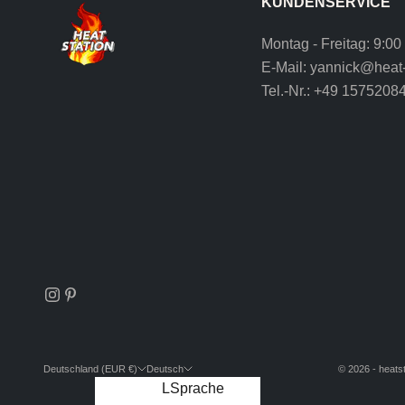
KUNDENSERVICE
Montag - Freitag: 9:00
E-Mail:
yannick@heat-
Tel.-Nr.:
+49 1575208
Deutschland (EUR €)
Deutsch
© 2026 - heatst
Land
Sprache