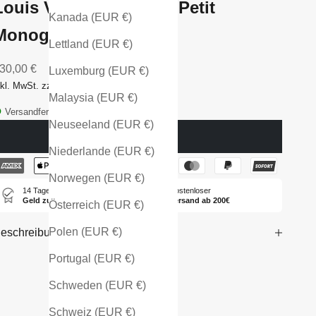
Louis Vuitton Sac Noé Petit
Kanada (EUR €)
Monogram Canvas
Lettland (EUR €)
ngebot
30,00 €
Luxemburg (EUR €)
nkl. MwSt. zzgl. Versandkosten
Malaysia (EUR €)
Versandfertig - in 1-2 Tagen bei dir
Neuseeland (EUR €)
Ausverkauft
Niederlande (EUR €)
Norwegen (EUR €)
14 Tage
Kostenloser
Geld zurück
Versand ab 200€
Österreich (EUR €)
Polen (EUR €)
eschreibung
Portugal (EUR €)
Schweden (EUR €)
Schweiz (EUR €)