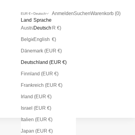
Kundenkontoseite öffnen
Suche öffnen
Warenkorb öffnen
Anmelden
Suchen
Warenkorb (
0
)
EUR €
Deutsch
Land
Sprache
Australien (EUR €)
Deutsch
Belgien (EUR €)
English
Dänemark (EUR €)
Deutschland (EUR €)
Finnland (EUR €)
Frankreich (EUR €)
Irland (EUR €)
Israel (EUR €)
Italien (EUR €)
Japan (EUR €)