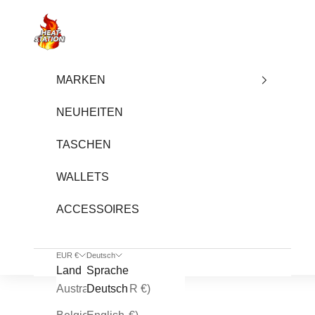
Zum Inhalt springen
heatstation
MARKEN
NEUHEITEN
TASCHEN
WALLETS
ACCESSOIRES
EUR €
Deutsch
Land
Sprache
Australien (EUR €)
Deutsch