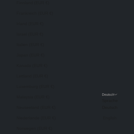
Finnland (EUR €)
Frankreich (EUR €)
Irland (EUR €)
Israel (EUR €)
Italien (EUR €)
Japan (EUR €)
Kanada (EUR €)
Lettland (EUR €)
Luxemburg (EUR €)
Deutsch
Malaysia (EUR €)
Sprache
Neuseeland (EUR €)
Deutsch
Niederlande (EUR €)
English
Norwegen (EUR €)