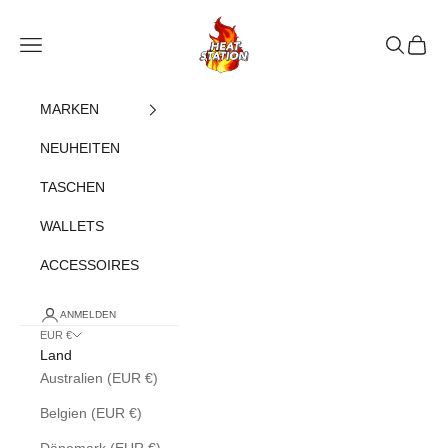
Zum Inhalt springen
heatstation
Navigationsmenü öffnen
Suche öff
Warenk
MARKEN
NEUHEITEN
TASCHEN
WALLETS
ACCESSOIRES
ANMELDEN
EUR €
Land
Australien (EUR €)
Belgien (EUR €)