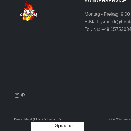
KUNDENSERVICE
Montag - Freitag: 9:00
E-Mail:
yannick@heat-
Tel.-Nr.:
+49 1575208
Deutschland (EUR €)
Deutsch
© 2026 - heatst
Land
Sprache