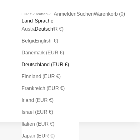
Kundenkontoseite öffnen
Suche öffnen
Warenkorb öffnen
Anmelden
Suchen
Warenkorb (
0
)
EUR €
Deutsch
Land
Sprache
Australien (EUR €)
Deutsch
Belgien (EUR €)
English
Dänemark (EUR €)
Deutschland (EUR €)
Finnland (EUR €)
Frankreich (EUR €)
Irland (EUR €)
Israel (EUR €)
Italien (EUR €)
Japan (EUR €)