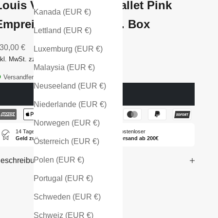
Louis Vuitton Sarah Wallet Pink
Kanada (EUR €)
Empreinte Leather incl. Box
Lettland (EUR €)
ngebot
30,00 €
Luxemburg (EUR €)
nkl. MwSt. zzgl. Versandkosten
Malaysia (EUR €)
Versandfertig - in 1-2 Tagen bei dir
Neuseeland (EUR €)
Ausverkauft
Niederlande (EUR €)
Norwegen (EUR €)
14 Tage
Kostenloser
Geld zurück
Versand ab 200€
Österreich (EUR €)
Polen (EUR €)
eschreibung
Portugal (EUR €)
Schweden (EUR €)
Schweiz (EUR €)