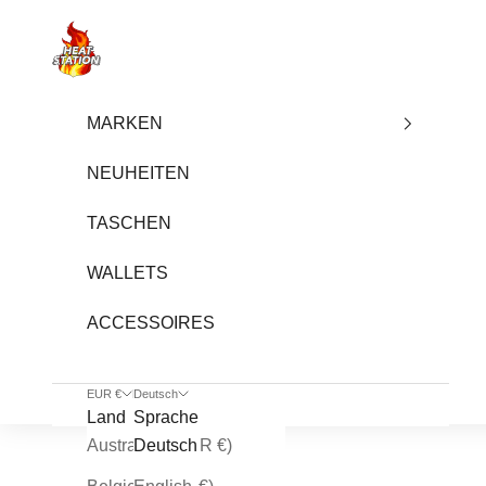
Zum Inhalt springen
heatstation
MARKEN
NEUHEITEN
TASCHEN
WALLETS
ACCESSOIRES
EUR €
Deutsch
Land
Sprache
Australien (EUR €)
Deutsch