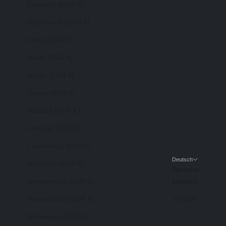
Finnland (EUR €)
Frankreich (EUR €)
Irland (EUR €)
Israel (EUR €)
Italien (EUR €)
Japan (EUR €)
Kanada (EUR €)
Lettland (EUR €)
Luxemburg (EUR €)
Deutsch
Malaysia (EUR €)
Sprache
Neuseeland (EUR €)
Deutsch
Niederlande (EUR €)
English
Norwegen (EUR €)