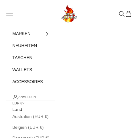
Zum Inhalt springen
heatstation
Navigationsmenü öffnen
Suche öff
Warenk
MARKEN
NEUHEITEN
TASCHEN
WALLETS
ACCESSOIRES
ANMELDEN
EUR €
Land
Australien (EUR €)
Belgien (EUR €)