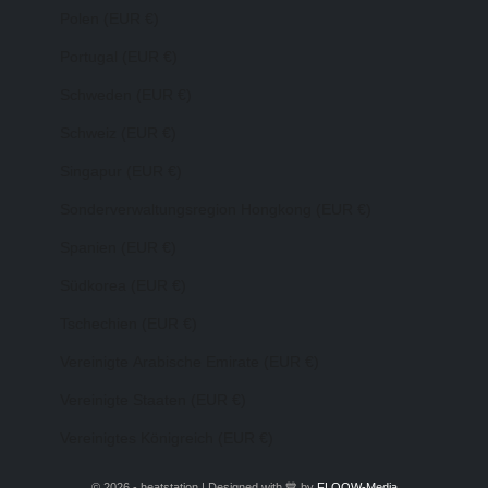
Polen (EUR €)
Portugal (EUR €)
Schweden (EUR €)
Schweiz (EUR €)
Singapur (EUR €)
Sonderverwaltungsregion Hongkong (EUR €)
Spanien (EUR €)
Südkorea (EUR €)
Tschechien (EUR €)
Vereinigte Arabische Emirate (EUR €)
Vereinigte Staaten (EUR €)
Vereinigtes Königreich (EUR €)
© 2026 - heatstation | Designed with 💙 by
FLOOW-Media