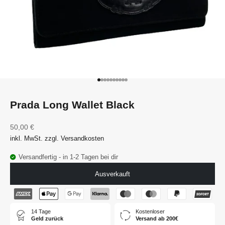
Gehe zu Element 1
Gehe zu Element 2
Gehe zu Element 3
Gehe zu Element 4
Gehe zu Element 5
Gehe zu Element 6
Gehe zu Element 7
Gehe zu Element 8
Gehe zu Element 9
Gehe zu Element 10
Prada Long Wallet Black
Angebot
50,00 €
inkl. MwSt. zzgl. Versandkosten
Versandfertig - in 1-2 Tagen bei dir
Ausverkauft
14 Tage
Kostenloser
Geld zurück
Versand ab 200€