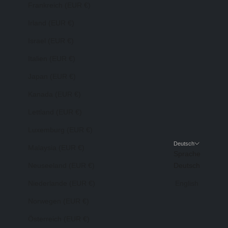
Frankreich (EUR €)
Irland (EUR €)
Israel (EUR €)
Italien (EUR €)
Japan (EUR €)
Kanada (EUR €)
Lettland (EUR €)
Luxemburg (EUR €)
Deutsch
Malaysia (EUR €)
Sprache
Neuseeland (EUR €)
Deutsch
Niederlande (EUR €)
English
Norwegen (EUR €)
Österreich (EUR €)