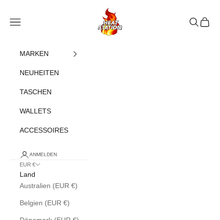
Zum Inhalt springen
heatstation
Navigationsmenü öffnen
Suche öff
Warenk
MARKEN
NEUHEITEN
TASCHEN
WALLETS
ACCESSOIRES
ANMELDEN
EUR €
Land
Australien (EUR €)
Belgien (EUR €)