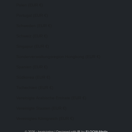
Polen (EUR €)
Portugal (EUR €)
Schweden (EUR €)
Schweiz (EUR €)
Singapur (EUR €)
Sonderverwaltungsregion Hongkong (EUR €)
Spanien (EUR €)
Südkorea (EUR €)
Tschechien (EUR €)
Vereinigte Arabische Emirate (EUR €)
Vereinigte Staaten (EUR €)
Vereinigtes Königreich (EUR €)
© 2026 - heatstation | Designed with 💙 by
FLOOW-Media