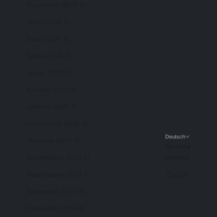
Frankreich (EUR €)
Irland (EUR €)
Israel (EUR €)
Italien (EUR €)
Japan (EUR €)
Kanada (EUR €)
Lettland (EUR €)
Luxemburg (EUR €)
Deutsch
Malaysia (EUR €)
Sprache
Neuseeland (EUR €)
Deutsch
Niederlande (EUR €)
English
Norwegen (EUR €)
Österreich (EUR €)