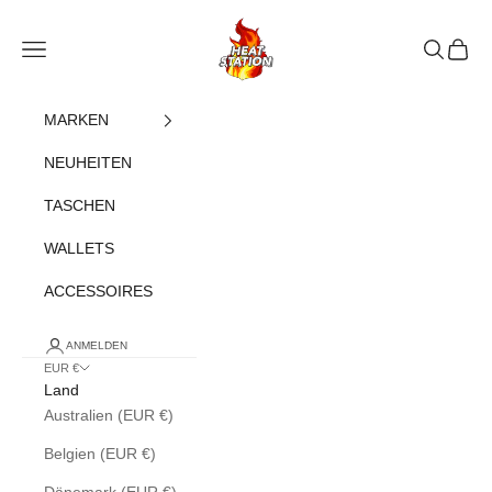
Zum Inhalt springen
heatstation
Navigationsmenü öffnen
Suche öff
Warenk
MARKEN
NEUHEITEN
TASCHEN
WALLETS
ACCESSOIRES
ANMELDEN
EUR €
Land
Australien (EUR €)
Belgien (EUR €)